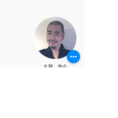
​久我 浩介
​参 与​