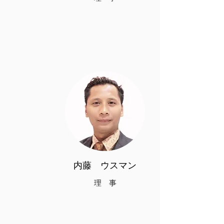
内藤​ ウスマン
​理 事