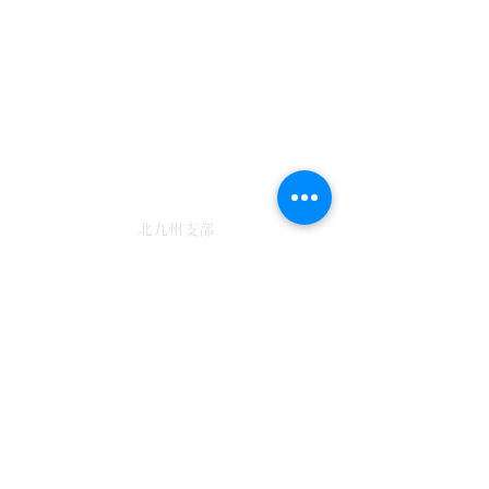
​101-0046
東京都千代田区神田多町2-11
​カツミビル４階B
​TEL 03-6441-0269
​FAX
03-6260-9660
​n_hayashi@jinsen.or.jp
​北九州支部
​802-0832
​北九州市小倉南区下石田１丁目５-２
ラディア石田１階
​TEL 093-967-0075
​FAX 093-963-3079
​fukuda@jinsen.or.jp
​事務局​